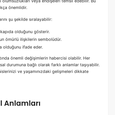
lumsuzlukları veya endişeleri temsil edebilir. Bu
kça önemlidir.
ını şu şekilde sıralayabilir:
n kapıda olduğunu gösterir.
n ömürlü ilişkilerin sembolüdür.
a olduğunu ifade eder.
nda önemli değişimlerin habercisi olabilir. Her
al durumuna bağlı olarak farklı anlamlar taşıyabilir.
islerinizi ve yaşamınızdaki gelişmeleri dikkate
l Anlamları