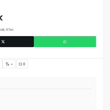
k
5dk, 57sn
-
0