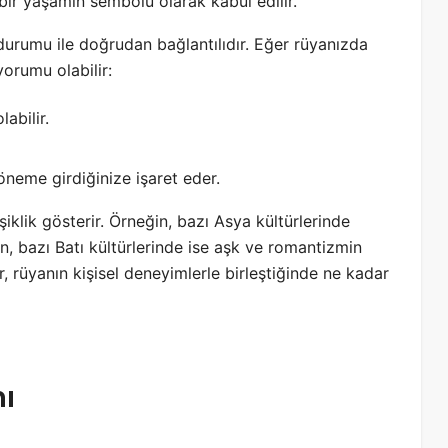
bir yaşamın sembolü olarak kabul edilir.
durumu ile doğrudan bağlantılıdır. Eğer rüyanızda
orumu olabilir:
abilir.
döneme girdiğinize işaret eder.
şiklik gösterir. Örneğin, bazı Asya kültürlerinde
, bazı Batı kültürlerinde ise aşk ve romantizmin
ar, rüyanın kişisel deneyimlerle birleştiğinde ne kadar
ı