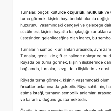
Turnalar, birçok kültürde
özgürlük
,
mutluluk
ve
turna görmek, kişinin hayatındaki olumlu değişimle
huzurunu, yaşamındaki dengeyi ve geleceğe dair 
süzülmesi, kişinin hayatta karşılaştığı zorlukları
üstesinden gelebileceğine olan inancı, bu sembol 
Turnaların sembolik anlamları arasında, aynı z
Turnalar, genellikle çiftler halinde dolaşır ve bu 
Rüyada bir turna görmek, kişinin ilişkilerinde da
bağlamda, turnalar, sevgi dolu ilişkilerin ve dost
Rüyada turna görmek, kişinin yaşamındaki olumlu
fırsatlar
anlamına da gelebilir. Rüya sahibinin, 
atılma isteği, turnanın sembolik anlamları arasın
ve kararlı olduğunu göstermektedir.
Özetle, turnanın sembolik anlamı, bireyin ruh hal