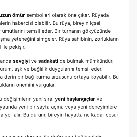
uzun ömür
sembolleri olarak öne çıkar. Rüyada
rin habercisi olabilir. Bu rüya, bireyin içsel
umutlarını temsil eder. Bir turnanın gökyüzünde
 aşma yeteneğini simgeler. Rüya sahibinin, zorlukların
ile pekişir.
amanda
sevgiyi
ve
sadakati
de bulmak mümkündür.
durum, aşk ve bağlılık duygularını temsil eder.
ha derin bir bağ kurma arzusunu ortaya koyabilir. Bu
lukların önemini vurgular.
 değişimlerin yanı sıra,
yeni başlangıçlar
ve
hayatında yeni bir sayfa açma veya yeni deneyimlere
da yer alır. Bu durum, bireyin hayatta ne kadar cesur
i ve yaşam durumu ile doğrudan bağlantılıdır.