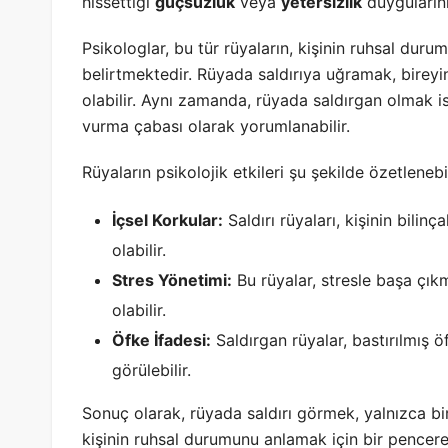
hissettiği
güçsüzlük
veya
yetersizlik
duygularını
Psikologlar, bu tür rüyaların, kişinin ruhsal du
belirtmektedir. Rüyada saldırıya uğramak, bireyi
olabilir. Aynı zamanda, rüyada saldırgan olmak ise,
vurma çabası olarak yorumlanabilir.
Rüyaların psikolojik etkileri şu şekilde özetlenebil
İçsel Korkular:
Saldırı rüyaları, kişinin bili
olabilir.
Stres Yönetimi:
Bu rüyalar, stresle başa çı
olabilir.
Öfke İfadesi:
Saldırgan rüyalar, bastırılmış öf
görülebilir.
Sonuç olarak, rüyada saldırı görmek, yalnızca bi
kişinin ruhsal durumunu anlamak için bir pencere