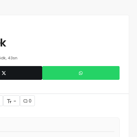
ek
6dk, 43sn
-
0