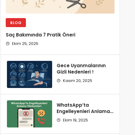
BLOG
Saç Bakımında 7 Pratik Öneri
Ekim 25, 2025
Gece Uyanmalarının
Gizli Nedenleri !
Kasım 20, 2025
WhatsApp’ta
Engelleyenleri Anlama
Yöntemleri Neler?
Ekim 19, 2025