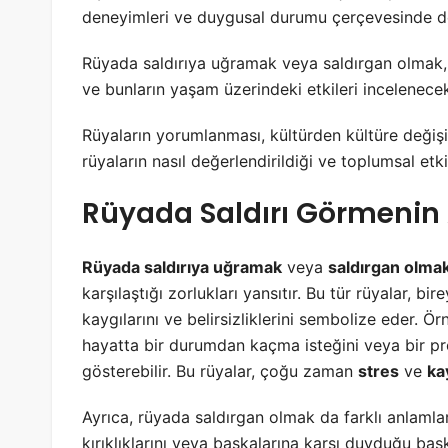
deneyimleri ve duygusal durumu çerçevesinde de
Rüyada saldırıya uğramak veya saldırgan olmak, fa
ve bunların yaşam üzerindeki etkileri incelenecek
Rüyaların yorumlanması, kültürden kültüre değişik
rüyaların nasıl değerlendirildiği ve toplumsal etkil
Rüyada Saldırı Görmenin
Rüyada saldırıya uğramak
veya
saldırgan olma
karşılaştığı zorlukları yansıtır. Bu tür rüyalar, bir
kaygılarını ve belirsizliklerini sembolize eder. Ö
hayatta bir durumdan kaçma isteğini veya bir p
gösterebilir. Bu rüyalar, çoğu zaman
stres
ve
ka
Ayrıca, rüyada saldırgan olmak da farklı anlamlar 
kırıklıklarını veya başkalarına karşı duyduğu baskı