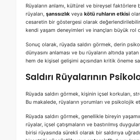
Rüyaların anlamı, kültürel ve bireysel faktörlere b
rüyaları,
şanssızlık
veya
kötü ruhların etkisi
olar
cesaretin bir göstergesi olarak değerlendirilebil
kendi yaşam deneyimleri ve inançları büyük rol 
Sonuç olarak, rüyada saldırı görmek, derin psikol
dünyasını anlaması ve bu rüyaların altında yatan
hem de kişisel gelişimi açısından kritik öneme sah
Saldırı Rüyalarının Psikol
Rüyada saldırı görmek, kişinin içsel korkuları, stre
Bu makalede, rüyaların yorumları ve psikolojik etki
Rüyada saldırı görmek, genellikle bireyin yaşam
rüyalar, içsel çatışmaların ve bastırılmış duygula
birisi rüyasında sürekli olarak bir saldırıya uğ