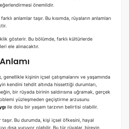
ğerlendirmesi önemlidir.
rklı anlamlar taşır. Bu kısımda, rüyaların anlamları
tir.
lik gösterir. Bu bölümde, farklı kültürlerde
eri ele alınacaktır.
 Anlamı
k
, genellikle kişinin içsel çatışmalarını ve yaşamında
eyin kendini tehdit altında hissettiği durumları,
rneğin, bir rüyada birinin saldırısına uğramak, gerçek
roblemi yüzleşmeden geçiştirme arzusunu
ygı
ile dolu bir yaşam tarzının belirtisi olabilir.
taşır. Bu durumda, kişi içsel öfkesini, hayal
yı dışa vuruyor olabilir. Bu tür rüyalar, bireyin